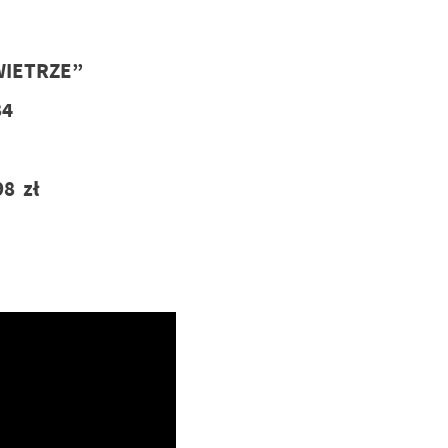
WIETRZE”
84
98 zł