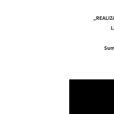
„REALIZ
L
Suma