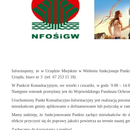
Informujemy, że w Urzędzie Miejskim w Wieleniu funkcjonuje Punkt
Urzędu, biuro nr 3 (tel. 67 253 15 18).
W Punkcie Konsultacyjnym, we wtorki i czwartki, w godz. 9.00 – 14.
Następnie wniosek przesyłany jest do Wojewódzkiego Funduszu Ochron
Uruchomiony Punkt Konsultacyjno-Informacyjny jest realizacją poro
mieszkańcom gminy aplikowanie o dofinansowanie lub pożyczkę w ram
Mamy nadzieję, że funkcjonowanie Punktu zachęci mieszkańców do sk
efekcie przyczyni się do poprawy jakości powietrza na terenie naszej gm
Zachęcamy do korzystania z punktu!