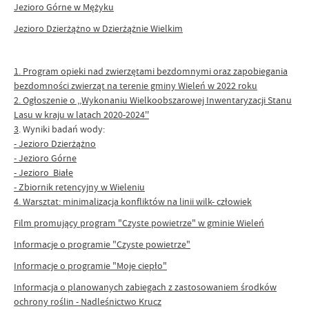
Jezioro Górne w Mężyku
Jezioro Dzierżążno w Dzierżążnie Wielkim
1. Program opieki nad zwierzętami bezdomnymi oraz zapobiegania
bezdomności zwierząt na terenie gminy Wieleń w 2022 roku
2. Ogłoszenie o ,,Wykonaniu Wielkoobszarowej Inwentaryzacji Stanu
Lasu w kraju w latach 2020-2024''
3
. Wyniki badań wody:
- Jezioro Dzierżążno
- Jezioro Górne
- Jezioro Białe
- Zbiornik retencyjny w Wieleniu
4. Warsztat: minimalizacja konfliktów na linii wilk- człowiek
Film promujący program "Czyste powietrze" w gminie Wieleń
Informacje o programie "Czyste powietrze"
Informacje o programie "Moje ciepło"
Informacja o planowanych zabiegach z zastosowaniem środków
ochrony roślin - Nadleśnictwo Krucz