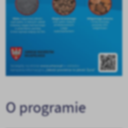
O programie